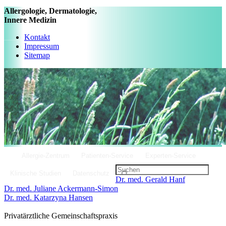
Allergologie, Dermatologie,
Innere Medizin
Kontakt
Impressum
Sitemap
Allergie-Zentrum
Patienten-Service
Experten-Service
Klinische Studien
Datenschutz
Dr. med. Gerald Hanf
Dr. med. Juliane Ackermann-Simon
Dr. med. Katarzyna Hansen
Privatärztliche Gemeinschaftspraxis