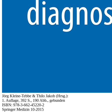
Jörg Kleine-Tebbe & Thilo Jakob (Hrsg.):
1. Auflage, 392 S., 190 Abb., gebunden
ISBN: 978-3-662-45220-2
Springer Medizin 10-2015